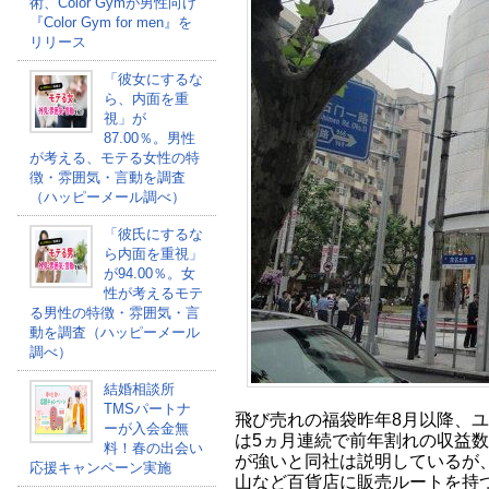
術、Color Gymが男性向け
『Color Gym for men』を
リリース
「彼女にするな
ら、内面を重
視」が
87.00％。男性
が考える、モテる女性の特
徴・雰囲気・言動を調査
（ハッピーメール調べ）
「彼氏にするな
ら内面を重視」
が94.00％。女
性が考えるモテ
る男性の特徴・雰囲気・言
動を調査（ハッピーメール
調べ）
結婚相談所
TMSパートナ
飛び売れの福袋昨年8月以降、
ーが入会金無
は5ヵ月連続で前年割れの収益
料！春の出会い
が強いと同社は説明しているが
応援キャンペーン実施
山など百貨店に販売ルートを持