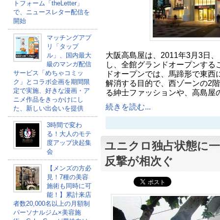
トフォーム「theLetter」
で、ニュースレター配信を
開始
マッチングアプ
リ「タップ
大阪高島屋は、2011年3月3日
ル」、国内最大
し、全館グランドオープンするこ
級のマンガ配信
サービス「めちゃコミッ
ドオープンでは、馬蹄形で東西
ク」とコラボ企画を期間限
解消する目的で、西ゾーンの2階
定で実施、好きな漫画・ア
る紳士ファッションや、高島屋
ニメ作品をきっかけにし
続きを読む...
た、新しい出会いを提供
3時間で変わ
る！大人のモテ
度アップ決起集
ユニクロ独占状態に一
会
反撃が相次ぐ
【メンズの方必
見！7種の美容
施術も同時に可
能！】累計来店
者数20,000名以上の月額制
パーソナルジム×美容施