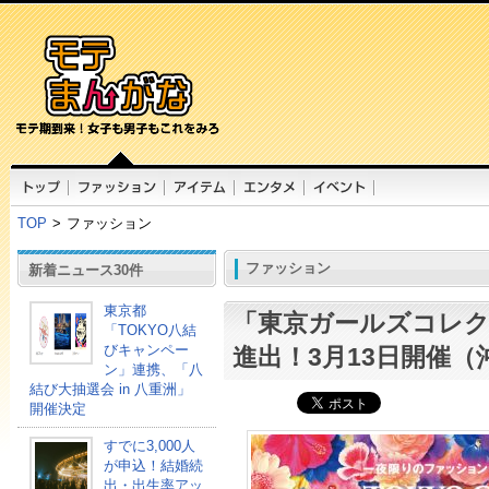
TOP
>
ファッション
ファッション
新着ニュース30件
東京都
「東京ガールズコレ
「TOKYO八結
びキャンペー
進出！3月13日開催（
ン」連携、「八
結び大抽選会 in 八重洲」
開催決定
すでに3,000人
が申込！結婚続
出・出生率アッ