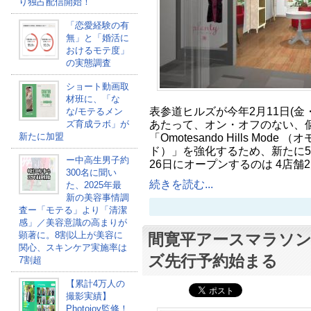
り独占配信開始！
「恋愛経験の有
無」と「婚活に
おけるモテ度」
の実態調査
ショート動画取
材班に、「な
表参道ヒルズが今年2月11日(金
な/モテるメン
あたって、オン・オフのない、
ズ育成ラボ」が
新たに加盟
「Omotesando Hills Mod
ド）」を強化するため、新たに5
ー中高生男子約
26日にオープンするのは 4店舗
300名に聞い
続きを読む...
た、2025年最
新の美容事情調
査ー「モテる」より「清潔
感」／美容意識の高まりが
顕著に。8割以上が美容に
間寛平アースマラソ
関心、スキンケア実施率は
ズ先行予約始まる
7割超
【累計4万人の
撮影実績】
Photojoy監修！