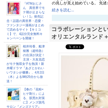
の兆しが見え始めている。 先述
『ATMおじさ
ん 異世界でモ
続きを読む...
テ期が止まらな
い！1』発売記
念！話題の異世界・恋愛・
ファンタジー漫画がまとめ
コラボレーションと
て読めるサイト【キミコ
ミ】で、4話分完全無料キ
オリエンタルランド
ャンペーンを開催！
桜井玲香、船津
稜雅（超特急）
の出演が決定！
主演・大友花恋
がモテ無双女子を熱演！新
木曜ドラマ『あざとかわい
いワタシが優勝』、4月2日
（木）よる9時25分から放
送！
【春の『花粉×
ヒゲ剃り』によ
る、肌荒れ対策
に】メンズ脱毛
サロン『メンズクリア』