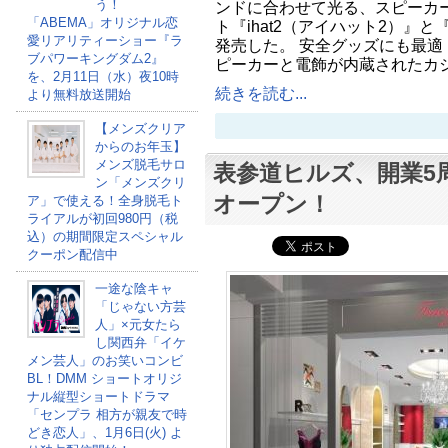
う！
ンドに合わせて光る、スピーカ
「ABEMA」オリジナル恋
ト『ihat2（アイハット2）』と
愛リアリティーショー『ラ
発売した。 安全グッズにも最適 『
ブパワーキングダム2』
ピーカーと電飾が内蔵されたカ
を、2月11日（水）夜10時
続きを読む...
より無料放送開始
【メンズクリア
からのお年玉】
メンズ脱毛サロ
表参道ヒルズ、開業5
ン「メンズクリ
オープン！
ア」で使える！全身脱毛ト
ライアルが初回980円（税
込）の期間限定スペシャル
クーポン配信中
一途な陰キャ
「じゃない方芸
人」×元女たら
し関西弁「イケ
メン芸人」のお笑いコンビ
BL！DMM ショートオリジ
ナル縦型ショートドラマ
「センプラ 相方が親友で時
どき恋人」、1月6日(火) よ