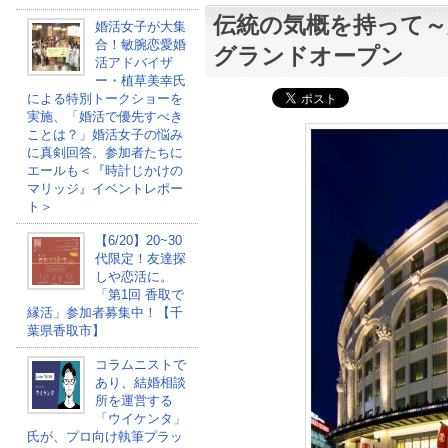
伝統の気概を持って～
婚活女子が大集
合！敏腕恋愛婚
グランドオープン
活アドバイザ
ー・植草美幸氏
による特別トークショーを
実施、「婚活で優先すべき
ことは？」婚活女子の悩み
に真剣回答。参加者たちに
エールも＜『時計じかけの
マリッジ』イベントレポー
ト＞
【6/20】20~30
代限定！友達探
しや恋活に。
「第1回 香取で
縁活」参加者募集中！【千
葉県香取市】
コラムニストで
あり、結婚相談
所を運営する
「ウイケンタ」
氏が、プロ向け執筆プラッ