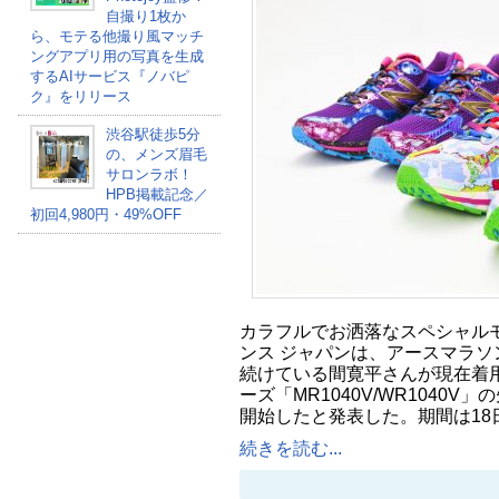
自撮り1枚か
ら、モテる他撮り風マッチ
ングアプリ用の写真を生成
するAIサービス『ノバピ
ク』をリリース
渋谷駅徒歩5分
の、メンズ眉毛
サロンラボ！
HPB掲載記念／
初回4,980円・49%OFF
カラフルでお洒落なスペシャル
ンス ジャパンは、アースマラソ
続けている間寛平さんが現在着
ーズ「MR1040V/WR1040V
開始したと発表した。期間は18
続きを読む...