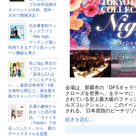
プの令和流婚活
大イベントが今秋、熊本・
大分で開催決定！
完全審査制マッ
チングアプリ
「Hills high」、
マッチング後に
利用できるアプリ内メッセ
ージ機能を導入
性に悩む男女の
ラブストーリー
『真逆な2人は
どうにもデキな
い。』最新10巻発売！6巻
会場は、那覇市の「DFSギャラ
分無料公開など、過去最大
クローズを世界へ」をテーマに、2
級のキャンペーン実施中！
されている史上最大級のファッ
ルズコレクション」。このイベン
共通の趣味から
される。 日本屈指のビーチリゾ
始まった恋の実
話。「ヨイトキ
続きを読む...
（Yoitoki）で出
会ったふたり」から、夏の
デートスタイルを提案