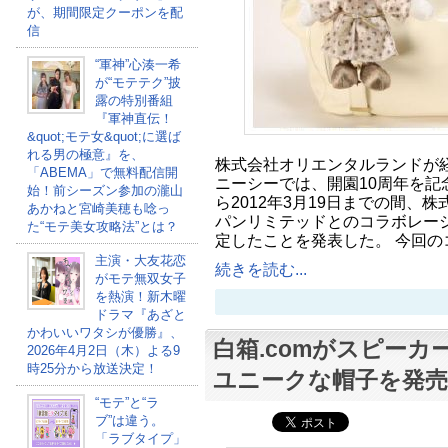
が、期間限定クーポンを配
信
“軍神”心湊一希
が“モテテク”披
露の特別番組
『軍神直伝！
&quot;モテ女&quot;に選ば
れる男の極意』を、
株式会社オリエンタルランドが
「ABEMA」で無料配信開
ニーシーでは、開園10周年を記念
始！前シーズン参加の瀧山
ら2012年3月19日までの間、
あかねと宮崎美穂も唸っ
パンリミテッドとのコラボレー
た“モテ美女攻略法”とは？
定したことを発表した。 今回の
主演・大友花恋
続きを読む...
がモテ無双女子
を熱演！新木曜
ドラマ『あざと
かわいいワタシが優勝』、
白箱.comがスピー
2026年4月2日（木）よる9
時25分から放送決定！
ユニークな帽子を発売
“モテ”と“ラ
ブ”は違う。
「ラブタイプ」