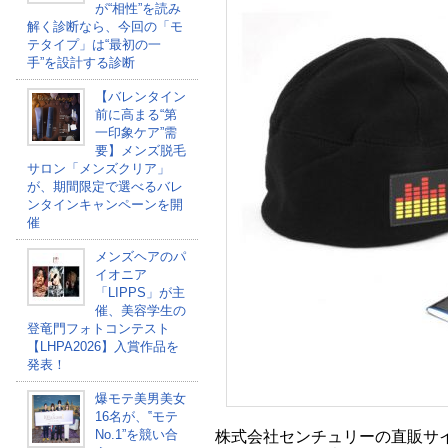
が“相性”を読み
解く診断なら、今回の「モ
テタイプ」は“最初の一
手”を設計する診断
【バレンタイン
前に高まる“第
一印象ケア”需
要】メンズ脱毛
サロン「メンズクリア」
が、期間限定で選べるバレ
ンタインキャンペーンを開
催
メンズヘアのパ
イオニア
「LIPPS」が主
催、美容学生の
登竜門フォトコンテスト
【LHPA2026】入賞作品を
発表！
爆モテ美男美女
16名が、‟モテ
No.1”を競い合
株式会社センチュリーの直販サイ