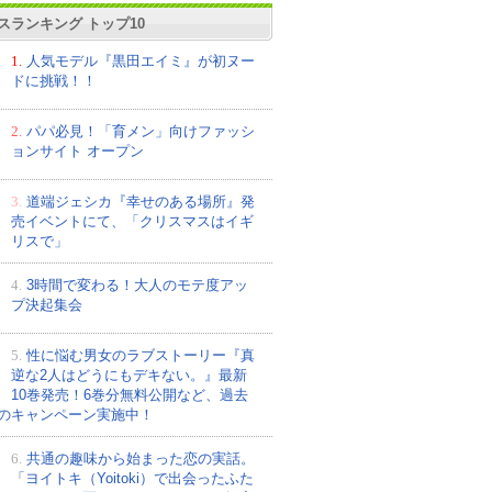
スランキング トップ10
1.
人気モデル『黒田エイミ』が初ヌー
ドに挑戦！！
2.
パパ必見！「育メン」向けファッシ
ョンサイト オープン
3.
道端ジェシカ『幸せのある場所』発
売イベントにて、「クリスマスはイギ
リスで」
4.
3時間で変わる！大人のモテ度アッ
プ決起集会
5.
性に悩む男女のラブストーリー『真
逆な2人はどうにもデキない。』最新
10巻発売！6巻分無料公開など、過去
のキャンペーン実施中！
6.
共通の趣味から始まった恋の実話。
「ヨイトキ（Yoitoki）で出会ったふた