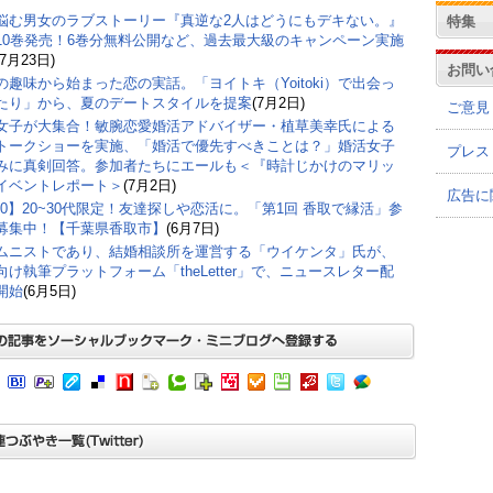
悩む男女のラブストーリー『真逆な2人はどうにもデキない。』
特集
10巻発売！6巻分無料公開など、過去最大級のキャンペーン実施
(7月23日)
お問い
の趣味から始まった恋の実話。「ヨイトキ（Yoitoki）で出会っ
たり」から、夏のデートスタイルを提案
(7月2日)
ご意見
女子が大集合！敏腕恋愛婚活アドバイザー・植草美幸氏による
トークショーを実施、「婚活で優先すべきことは？」婚活女子
プレス
みに真剣回答。参加者たちにエールも＜『時計じかけのマリッ
イベントレポート＞
(7月2日)
広告に
/20】20~30代限定！友達探しや恋活に。「第1回 香取で縁活」参
募集中！【千葉県香取市】
(6月7日)
ムニストであり、結婚相談所を運営する「ウイケンタ」氏が、
向け執筆プラットフォーム「theLetter」で、ニュースレター配
開始
(6月5日)