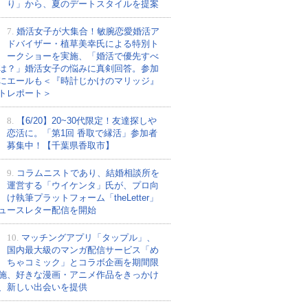
り」から、夏のデートスタイルを提案
7.
婚活女子が大集合！敏腕恋愛婚活ア
ドバイザー・植草美幸氏による特別ト
ークショーを実施、「婚活で優先すべ
は？」婚活女子の悩みに真剣回答。参加
にエールも＜『時計じかけのマリッジ』
トレポート＞
8.
【6/20】20~30代限定！友達探しや
恋活に。「第1回 香取で縁活」参加者
募集中！【千葉県香取市】
9.
コラムニストであり、結婚相談所を
運営する「ウイケンタ」氏が、プロ向
け執筆プラットフォーム「theLetter」
ュースレター配信を開始
10.
マッチングアプリ「タップル」、
国内最大級のマンガ配信サービス「め
ちゃコミック」とコラボ企画を期間限
施、好きな漫画・アニメ作品をきっかけ
、新しい出会いを提供