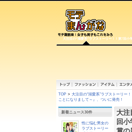
大注目の“溺愛系”ラブストーリー！！第7回
TOP
>
大注目の“溺愛系”ラブストーリー
ことになりまして～』、ついに発売！
大注
新着ニュース30件
回小
性に悩む男女の
ラブストーリー
賞の