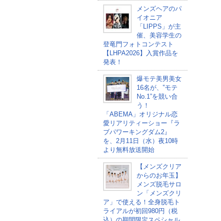
メンズヘアのパ
イオニア
「LIPPS」が主
催、美容学生の
登竜門フォトコンテスト
【LHPA2026】入賞作品を
発表！
爆モテ美男美女
16名が、‟モテ
No.1”を競い合
う！
「ABEMA」オリジナル恋
愛リアリティーショー『ラ
ブパワーキングダム2』
を、2月11日（水）夜10時
より無料放送開始
【メンズクリア
からのお年玉】
メンズ脱毛サロ
ン「メンズクリ
ア」で使える！全身脱毛ト
ライアルが初回980円（税
込）の期間限定スペシャル