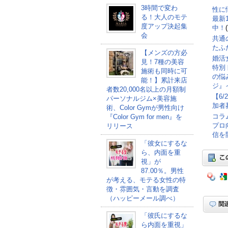
3時間で変わ
性に
る！大人のモテ
最新
度アップ決起集
中！
会
共通
たふ
【メンズの方必
婚活
見！7種の美容
特別
施術も同時に可
の悩
能！】累計来店
ジ』
者数20,000名以上の月額制
【6
パーソナルジム×美容施
加者
術、Color Gymが男性向け
コラ
『Color Gym for men』を
プロ
リリース
信を
「彼女にするな
ら、内面を重
視」が
87.00％。男性
が考える、モテる女性の特
徴・雰囲気・言動を調査
（ハッピーメール調べ）
「彼氏にするな
ら内面を重視」