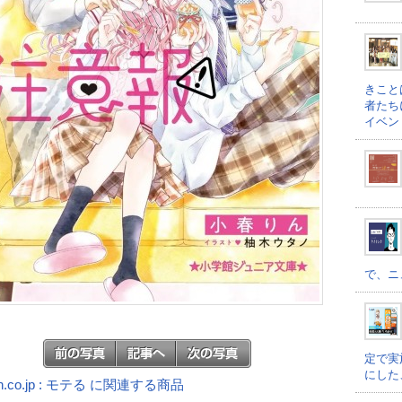
きこと
者たち
イベン
で、ニ
定で実
にした
n.co.jp : モテる に関連する商品