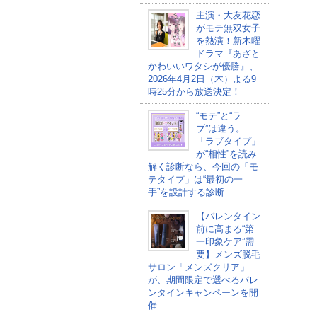
主演・大友花恋
がモテ無双女子
を熱演！新木曜
ドラマ『あざと
かわいいワタシが優勝』、
2026年4月2日（木）よる9
時25分から放送決定！
“モテ”と“ラ
ブ”は違う。
「ラブタイプ」
が“相性”を読み
解く診断なら、今回の「モ
テタイプ」は“最初の一
手”を設計する診断
【バレンタイン
前に高まる“第
一印象ケア”需
要】メンズ脱毛
サロン「メンズクリア」
が、期間限定で選べるバレ
ンタインキャンペーンを開
催