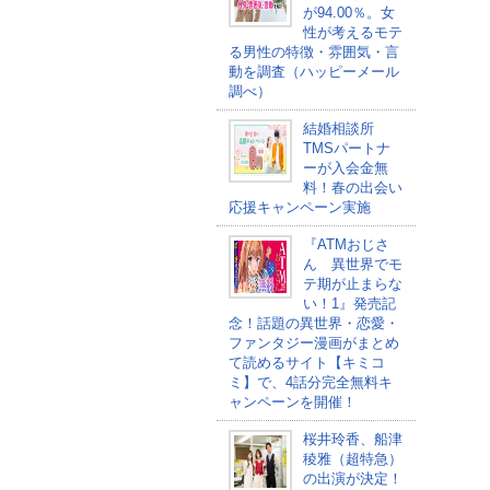
が94.00％。女
性が考えるモテ
る男性の特徴・雰囲気・言
動を調査（ハッピーメール
調べ）
結婚相談所
TMSパートナ
ーが入会金無
料！春の出会い
応援キャンペーン実施
『ATMおじさ
ん 異世界でモ
テ期が止まらな
い！1』発売記
念！話題の異世界・恋愛・
ファンタジー漫画がまとめ
て読めるサイト【キミコ
ミ】で、4話分完全無料キ
ャンペーンを開催！
桜井玲香、船津
稜雅（超特急）
の出演が決定！