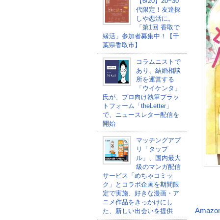
【6/20】20~30
代限定！友達探
しや恋活に。
「第1回 香取で
縁活」参加者募集中！【千
葉県香取市】
コラムニストで
あり、結婚相談
所を運営する
「ウイケンタ」
氏が、プロ向け執筆プラッ
トフォーム「theLetter」
で、ニュースレター配信を
開始
マッチングアプ
リ「タップ
ル」、国内最大
級のマンガ配信
サービス「めちゃコミッ
ク」とコラボ企画を期間限
定で実施、好きな漫画・ア
ニメ作品をきっかけにし
Amazo
た、新しい出会いを提供