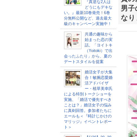
『真逆な2人は
男子
どうにもデキな
い。』最新10巻発売！6巻
なり
分無料公開など、過去最大
級のキャンペーン実施中！
共通の趣味から
始まった恋の実
話。「ヨイトキ
（Yoitoki）で出
会ったふたり」から、夏の
デートスタイルを提案
婚活女子が大集
合！敏腕恋愛婚
活アドバイザ
ー・植草美幸氏
による特別トークショーを
実施、「婚活で優先すべき
ことは？」婚活女子の悩み
に真剣回答。参加者たちに
エールも＜『時計じかけの
マリッジ』イベントレポー
ト＞