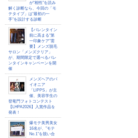
が“相性”を読み
解く診断なら、今回の「モ
テタイプ」は“最初の一
手”を設計する診断
【バレンタイン
前に高まる“第
一印象ケア”需
要】メンズ脱毛
サロン「メンズクリア」
が、期間限定で選べるバレ
ンタインキャンペーンを開
催
メンズヘアのパ
イオニア
「LIPPS」が主
催、美容学生の
登竜門フォトコンテスト
【LHPA2026】入賞作品を
発表！
爆モテ美男美女
16名が、‟モテ
No.1”を競い合