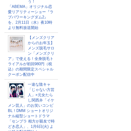
う！
「ABEMA」オリジナル恋
愛リアリティーショー『ラ
ブパワーキングダム2』
を、2月11日（水）夜10時
より無料放送開始
【メンズクリア
からのお年玉】
メンズ脱毛サロ
ン「メンズクリ
ア」で使える！全身脱毛ト
ライアルが初回980円（税
込）の期間限定スペシャル
クーポン配信中
一途な陰キャ
「じゃない方芸
人」×元女たら
し関西弁「イケ
メン芸人」のお笑いコンビ
BL！DMM ショートオリジ
ナル縦型ショートドラマ
「センプラ 相方が親友で時
どき恋人」、1月6日(火) よ