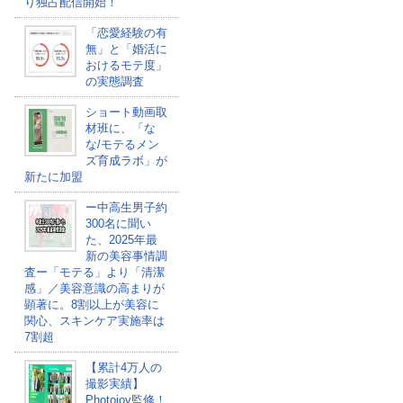
り独占配信開始！
「恋愛経験の有
無」と「婚活に
おけるモテ度」
の実態調査
ショート動画取
材班に、「な
な/モテるメン
ズ育成ラボ」が
新たに加盟
ー中高生男子約
300名に聞い
た、2025年最
新の美容事情調
査ー「モテる」より「清潔
感」／美容意識の高まりが
顕著に。8割以上が美容に
関心、スキンケア実施率は
7割超
【累計4万人の
撮影実績】
Photojoy監修！