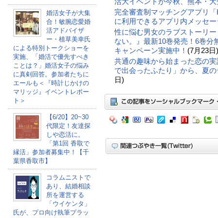
活大イベントが今秋、熊本・大
完全審査制マッチングアプリ「Hil
婚活女子が大集
に利用できるアプリ内メッセー
合！敏腕恋愛婚
活アドバイザ
性に悩む男女のラブストーリー
ー・植草美幸氏
ない。』最新10巻発売！6巻
による特別トークショーを
キャンペーン実施中！
(7月23日
実施、「婚活で優先すべき
共通の趣味から始まった恋の実話。
ことは？」婚活女子の悩み
で出会ったふたり」から、夏の
に真剣回答。参加者たちに
日)
エールも＜『時計じかけの
マリッジ』イベントレポー
ト＞
【6/20】20~30
代限定！友達探
しや恋活に。
「第1回 香取で
縁活」参加者募集中！【千
葉県香取市】
コラムニストで
あり、結婚相談
所を運営する
「ウイケンタ」
氏が、プロ向け執筆プラッ