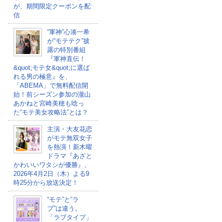
が、期間限定クーポンを配
信
“軍神”心湊一希
が“モテテク”披
露の特別番組
『軍神直伝！
&quot;モテ女&quot;に選ば
れる男の極意』を、
「ABEMA」で無料配信開
始！前シーズン参加の瀧山
あかねと宮崎美穂も唸っ
た“モテ美女攻略法”とは？
主演・大友花恋
がモテ無双女子
を熱演！新木曜
ドラマ『あざと
かわいいワタシが優勝』、
2026年4月2日（木）よる9
時25分から放送決定！
“モテ”と“ラ
ブ”は違う。
「ラブタイプ」