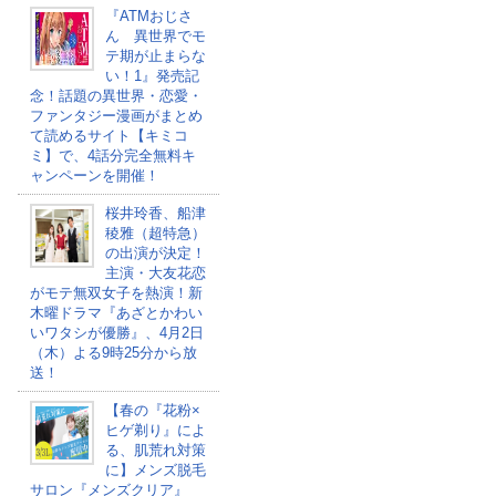
『ATMおじさ
ん 異世界でモ
テ期が止まらな
い！1』発売記
念！話題の異世界・恋愛・
ファンタジー漫画がまとめ
て読めるサイト【キミコ
ミ】で、4話分完全無料キ
ャンペーンを開催！
桜井玲香、船津
稜雅（超特急）
の出演が決定！
主演・大友花恋
がモテ無双女子を熱演！新
木曜ドラマ『あざとかわい
いワタシが優勝』、4月2日
（木）よる9時25分から放
送！
【春の『花粉×
ヒゲ剃り』によ
る、肌荒れ対策
に】メンズ脱毛
サロン『メンズクリア』