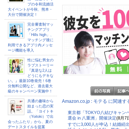
プの令和流婚活
大イベントが今秋、熊本・
大分で開催決定！
完全審査制マッ
チングアプリ
「Hills high」、
マッチング後に
利用できるアプリ内メッセ
ージ機能を導入
性に悩む男女の
ラブストーリー
『真逆な2人は
どうにもデキな
い。』最新10巻発売！6巻
分無料公開など、過去最大
級のキャンペーン実施中！
Amazon.co.jp : モテる に関連
共通の趣味から
始まった恋の実
話。「ヨイトキ
東京都「TOKYO八結びキャン
（Yoitoki）で出
選会 in 八重洲」開催決定
(8月7
会ったふたり」から、夏の
すでに3,000人が申込！結婚
デートスタイルを提案