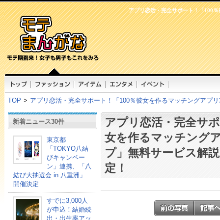
アプリ恋活・完全サポート！「100
TOP
>
アプリ恋活・完全サポート！「100％彼女を作るマッチングアプリ
アプリ恋活・完全サポ
新着ニュース30件
女を作るマッチングア
東京都
「TOKYO八結
プ」無料サービス解説
びキャンペー
定！
ン」連携、「八
結び大抽選会 in 八重洲」
開催決定
すでに3,000人
が申込！結婚続
出・出生率アッ