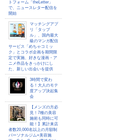
トフォーム「theLetter」
で、ニュースレター配信を
開始
マッチングアプ
リ「タップ
ル」、国内最大
級のマンガ配信
サービス「めちゃコミッ
ク」とコラボ企画を期間限
定で実施、好きな漫画・ア
ニメ作品をきっかけにし
た、新しい出会いを提供
3時間で変わ
る！大人のモテ
度アップ決起集
会
【メンズの方必
見！7種の美容
施術も同時に可
能！】累計来店
者数20,000名以上の月額制
パーソナルジム×美容施