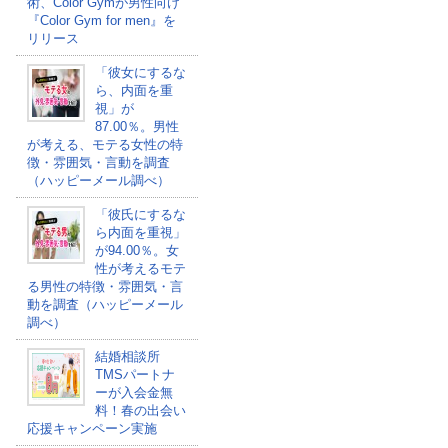
術、Color Gymが男性向け
『Color Gym for men』を
リリース
「彼女にするな
ら、内面を重
視」が
87.00％。男性
が考える、モテる女性の特
徴・雰囲気・言動を調査
（ハッピーメール調べ）
「彼氏にするな
ら内面を重視」
が94.00％。女
性が考えるモテ
る男性の特徴・雰囲気・言
動を調査（ハッピーメール
調べ）
結婚相談所
TMSパートナ
ーが入会金無
料！春の出会い
応援キャンペーン実施