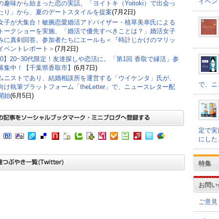
イベン
の趣味から始まった恋の実話。「ヨイトキ（Yoitoki）で出会っ
たり」から、夏のデートスタイルを提案
(7月2日)
女子が大集合！敏腕恋愛婚活アドバイザー・植草美幸氏による
トークショーを実施、「婚活で優先すべきことは？」婚活女子
みに真剣回答。参加者たちにエールも＜『時計じかけのマリッ
イベントレポート＞
(7月2日)
/20】20~30代限定！友達探しや恋活に。「第1回 香取で縁活」参
募集中！【千葉県香取市】
(6月7日)
ムニストであり、結婚相談所を運営する「ウイケンタ」氏が、
で、ニ
向け執筆プラットフォーム「theLetter」で、ニュースレター配
開始
(6月5日)
定で実
にした
特集
お問い
ご意見