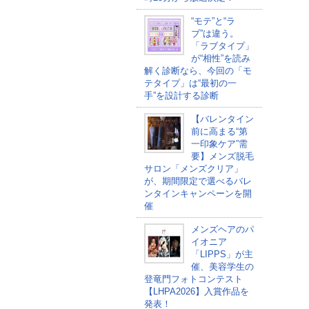
“モテ”と“ラ
ブ”は違う。
「ラブタイプ」
が“相性”を読み
解く診断なら、今回の「モ
テタイプ」は“最初の一
手”を設計する診断
【バレンタイン
前に高まる“第
一印象ケア”需
要】メンズ脱毛
サロン「メンズクリア」
が、期間限定で選べるバレ
ンタインキャンペーンを開
催
メンズヘアのパ
イオニア
「LIPPS」が主
催、美容学生の
登竜門フォトコンテスト
【LHPA2026】入賞作品を
発表！