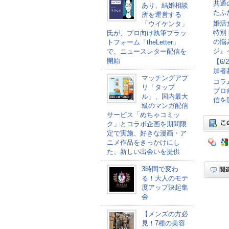
共通
あり、結婚相談
たふ
所を運営する
婚活
「ウイケンタ」
特別
氏が、プロ向け執筆プラッ
の悩
トフォーム「theLetter」
ジ』
で、ニュースレター配信を
開始
【6
加者
マッチングアプ
コラ
リ「タップ
プロ
ル」、国内最大
信を
級のマンガ配信
サービス「めちゃコミッ
ク」とコラボ企画を期間限
定で実施、好きな漫画・ア
ニメ作品をきっかけにし
た、新しい出会いを提供
3時間で変わ
る！大人のモテ
度アップ決起集
会
【メンズの方必
見！7種の美容