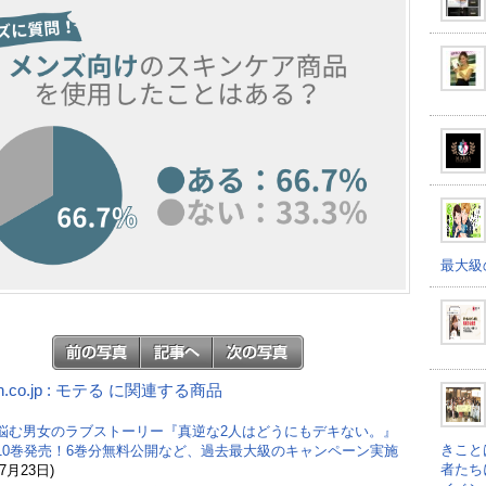
最大級
n.co.jp : モテる に関連する商品
悩む男女のラブストーリー『真逆な2人はどうにもデキない。』
きこと
10巻発売！6巻分無料公開など、過去最大級のキャンペーン実施
者たち
(7月23日)