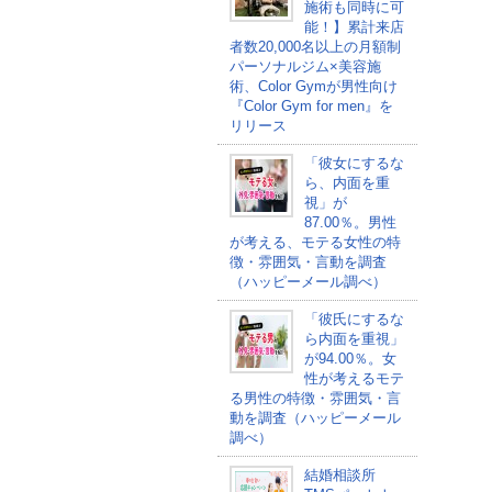
施術も同時に可
能！】累計来店
者数20,000名以上の月額制
パーソナルジム×美容施
術、Color Gymが男性向け
『Color Gym for men』を
リリース
「彼女にするな
ら、内面を重
視」が
87.00％。男性
が考える、モテる女性の特
徴・雰囲気・言動を調査
（ハッピーメール調べ）
「彼氏にするな
ら内面を重視」
が94.00％。女
性が考えるモテ
る男性の特徴・雰囲気・言
動を調査（ハッピーメール
調べ）
結婚相談所