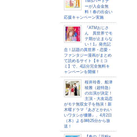
TMSパートナ
ーが入会金無
料！春の出会い
応援キャンペーン実施
『ATMおじさ
ん 異世界でモ
テ期が止まらな
い！1』発売記
念！話題の異世界・恋愛・
ファンタジー漫画がまとめ
て読めるサイト【キミコ
ミ】で、4話分完全無料キ
ャンペーンを開催！
桜井玲香、船津
稜雅（超特急）
の出演が決定！
主演・大友花恋
がモテ無双女子を熱演！新
木曜ドラマ『あざとかわい
いワタシが優勝』、4月2日
（木）よる9時25分から放
送！
【春の『花粉×