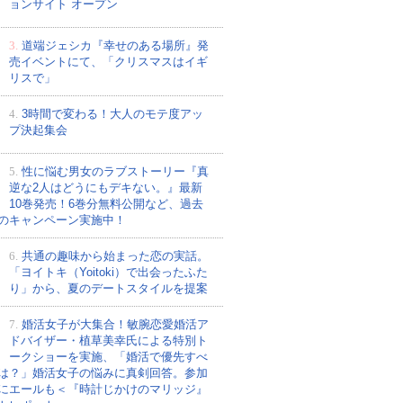
ョンサイト オープン
3.
道端ジェシカ『幸せのある場所』発
売イベントにて、「クリスマスはイギ
リスで」
4.
3時間で変わる！大人のモテ度アッ
プ決起集会
5.
性に悩む男女のラブストーリー『真
逆な2人はどうにもデキない。』最新
10巻発売！6巻分無料公開など、過去
のキャンペーン実施中！
6.
共通の趣味から始まった恋の実話。
「ヨイトキ（Yoitoki）で出会ったふた
り」から、夏のデートスタイルを提案
7.
婚活女子が大集合！敏腕恋愛婚活ア
ドバイザー・植草美幸氏による特別ト
ークショーを実施、「婚活で優先すべ
は？」婚活女子の悩みに真剣回答。参加
にエールも＜『時計じかけのマリッジ』