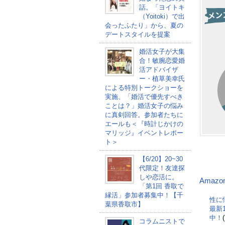
話。「ヨイトキ
（Yoitoki）で出
会ったふたり」から、夏の
デートスタイルを提案
婚活女子が大集
合！敏腕恋愛婚
活アドバイザ
ー・植草美幸氏
による特別トークショーを
実施、「婚活で優先すべき
ことは？」婚活女子の悩み
に真剣回答。参加者たちに
エールも＜『時計じかけの
マリッジ』イベントレポー
ト＞
【6/20】20~30
代限定！友達探
しや恋活に。
Amazo
「第1回 香取で
縁活」参加者募集中！【千
性に
葉県香取市】
最新
中！
コラムニストで