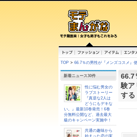
TOP
>
66.7％の男性が『メンズコスメ
66
新着ニュース30件
験ア
性に悩む男女の
ラブストーリー
する
『真逆な2人は
どうにもデキな
い。』最新10巻発売！6巻
分無料公開など、過去最大
級のキャンペーン実施中！
共通の趣味から
始まった恋の実