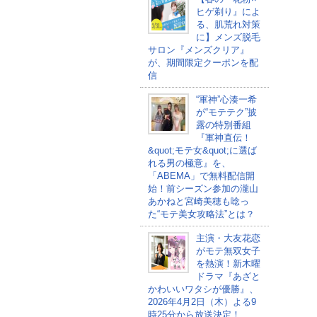
ヒゲ剃り』によ
る、肌荒れ対策
に】メンズ脱毛
サロン『メンズクリア』
が、期間限定クーポンを配
信
“軍神”心湊一希
が“モテテク”披
露の特別番組
『軍神直伝！
&quot;モテ女&quot;に選ば
れる男の極意』を、
「ABEMA」で無料配信開
始！前シーズン参加の瀧山
あかねと宮崎美穂も唸っ
た“モテ美女攻略法”とは？
主演・大友花恋
がモテ無双女子
を熱演！新木曜
ドラマ『あざと
かわいいワタシが優勝』、
2026年4月2日（木）よる9
時25分から放送決定！