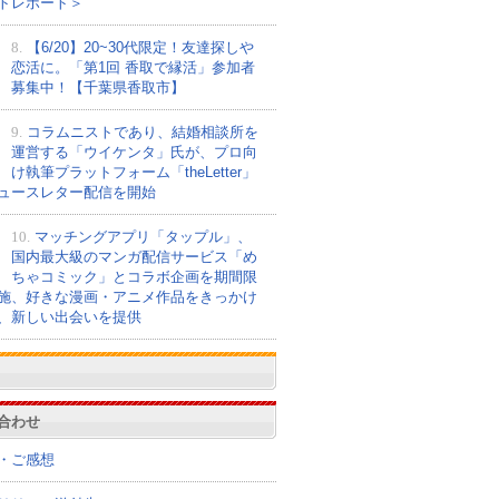
トレポート＞
8.
【6/20】20~30代限定！友達探しや
恋活に。「第1回 香取で縁活」参加者
募集中！【千葉県香取市】
9.
コラムニストであり、結婚相談所を
運営する「ウイケンタ」氏が、プロ向
け執筆プラットフォーム「theLetter」
ュースレター配信を開始
10.
マッチングアプリ「タップル」、
国内最大級のマンガ配信サービス「め
ちゃコミック」とコラボ企画を期間限
施、好きな漫画・アニメ作品をきっかけ
、新しい出会いを提供
合わせ
・ご感想