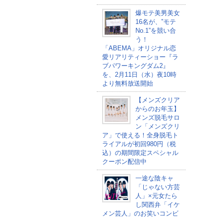
爆モテ美男美女
16名が、‟モテ
No.1”を競い合
う！
「ABEMA」オリジナル恋
愛リアリティーショー『ラ
ブパワーキングダム2』
を、2月11日（水）夜10時
より無料放送開始
【メンズクリア
からのお年玉】
メンズ脱毛サロ
ン「メンズクリ
ア」で使える！全身脱毛ト
ライアルが初回980円（税
込）の期間限定スペシャル
クーポン配信中
一途な陰キャ
「じゃない方芸
人」×元女たら
し関西弁「イケ
メン芸人」のお笑いコンビ