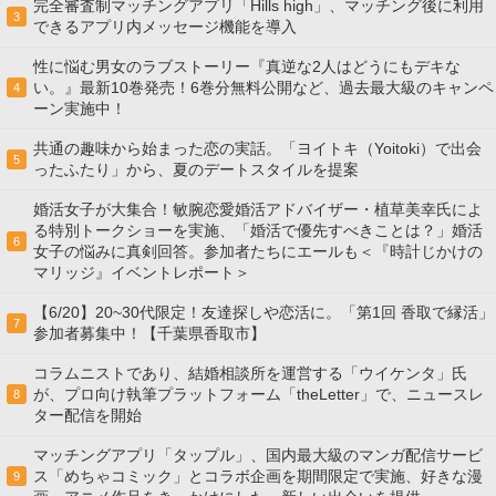
完全審査制マッチングアプリ「Hills high」、マッチング後に利用
3
できるアプリ内メッセージ機能を導入
性に悩む男女のラブストーリー『真逆な2人はどうにもデキな
い。』最新10巻発売！6巻分無料公開など、過去最大級のキャンペ
4
ーン実施中！
共通の趣味から始まった恋の実話。「ヨイトキ（Yoitoki）で出会
5
ったふたり」から、夏のデートスタイルを提案
婚活女子が大集合！敏腕恋愛婚活アドバイザー・植草美幸氏によ
る特別トークショーを実施、「婚活で優先すべきことは？」婚活
6
女子の悩みに真剣回答。参加者たちにエールも＜『時計じかけの
マリッジ』イベントレポート＞
【6/20】20~30代限定！友達探しや恋活に。「第1回 香取で縁活」
7
参加者募集中！【千葉県香取市】
コラムニストであり、結婚相談所を運営する「ウイケンタ」氏
が、プロ向け執筆プラットフォーム「theLetter」で、ニュースレ
8
ター配信を開始
マッチングアプリ「タップル」、国内最大級のマンガ配信サービ
ス「めちゃコミック」とコラボ企画を期間限定で実施、好きな漫
9