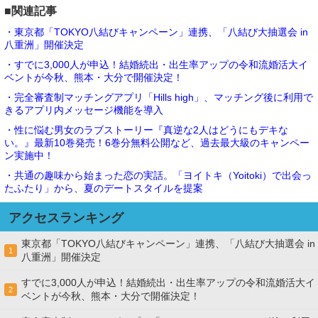
■関連記事
・東京都「TOKYO八結びキャンペーン」連携、「八結び大抽選会 in
八重洲」開催決定
・すでに3,000人が申込！結婚続出・出生率アップの令和流婚活大イ
ベントが今秋、熊本・大分で開催決定！
・完全審査制マッチングアプリ「Hills high」、マッチング後に利用で
きるアプリ内メッセージ機能を導入
・性に悩む男女のラブストーリー『真逆な2人はどうにもデキな
い。』最新10巻発売！6巻分無料公開など、過去最大級のキャンペー
ン実施中！
・共通の趣味から始まった恋の実話。「ヨイトキ（Yoitoki）で出会っ
たふたり」から、夏のデートスタイルを提案
アクセスランキング
東京都「TOKYO八結びキャンペーン」連携、「八結び大抽選会 in
1
八重洲」開催決定
すでに3,000人が申込！結婚続出・出生率アップの令和流婚活大イ
2
ベントが今秋、熊本・大分で開催決定！