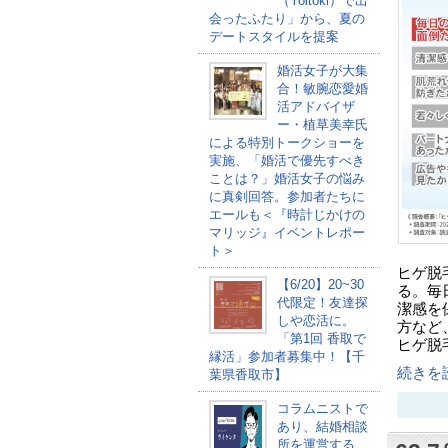
（Yoitoki）で出
会ったふたり」から、夏の
デートスタイルを提案
婚活女子が大集
合！敏腕恋愛婚
活アドバイザ
ー・植草美幸氏
による特別トークショーを
実施、「婚活で優先すべき
ことは？」婚活女子の悩み
に真剣回答。参加者たちに
エールも＜『時計じかけの
マリッジ』イベントレポー
ト＞
ヒゲ脱
【6/20】20~30
る。毎
代限定！友達探
潔感を
しや恋活に。
方など
「第1回 香取で
ヒゲ脱
縁活」参加者募集中！【千
続きを読
葉県香取市】
コラムニストで
あり、結婚相談
所を運営する