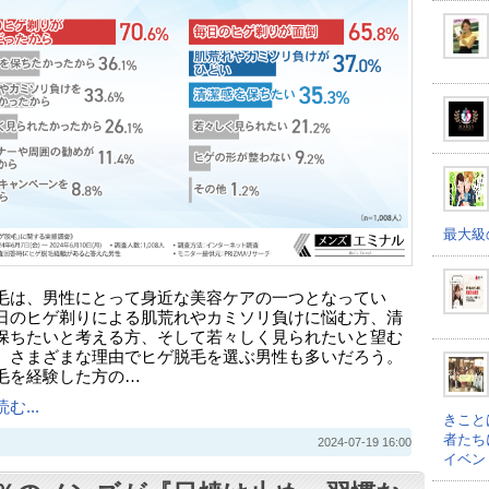
最大級
毛は、男性にとって身近な美容ケアの一つとなってい
日のヒゲ剃りによる肌荒れやカミソリ負けに悩む方、清
保ちたいと考える方、そして若々しく見られたいと望む
、さまざまな理由でヒゲ脱毛を選ぶ男性も多いだろう。
毛を経験した方の…
む...
きこと
者たち
2024-07-19 16:00
イベン