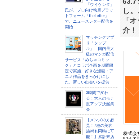
63
「ウイケンタ」
し。
氏が、プロ向け執筆プラッ
トフォーム「theLetter」
「オ
で、ニュースレター配信を
開始
介！
マッチングアプ
リ「タップ
ル」、国内最大
級のマンガ配信
サービス「めちゃコミッ
ク」とコラボ企画を期間限
定で実施、好きな漫画・ア
ニメ作品をきっかけにし
た、新しい出会いを提供
3時間で変わ
る！大人のモテ
度アップ決起集
会
【メンズの方必
見！7種の美容
施術も同時に可
株式会
能！】累計来店