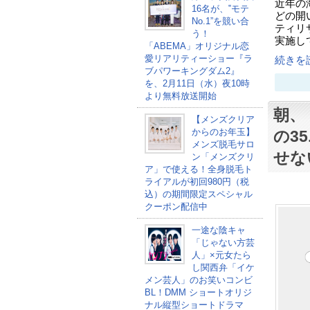
近年の
16名が、‟モテ
どの開
No.1”を競い合
ティリ
う！
実施し
「ABEMA」オリジナル恋
愛リアリティーショー『ラ
続きを読
ブパワーキングダム2』
を、2月11日（水）夜10時
より無料放送開始
朝、
【メンズクリア
からのお年玉】
の3
メンズ脱毛サロ
せな
ン「メンズクリ
ア」で使える！全身脱毛ト
ライアルが初回980円（税
込）の期間限定スペシャル
クーポン配信中
一途な陰キャ
「じゃない方芸
人」×元女たら
し関西弁「イケ
メン芸人」のお笑いコンビ
BL！DMM ショートオリジ
ナル縦型ショートドラマ