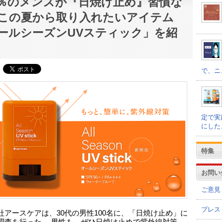
.7％のメンズが『日焼け止め』習慣な
この夏から取り入れたいアイテム
ールシーズンUVスティック」を紹
で、ニ
定で実
にした
特集
お問い
ご意見
プレス
社アースケアは、30代の男性100名に、「日焼け止め」に