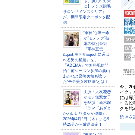
る、肌荒れ対策
に】メンズ脱毛
サロン『メンズクリア』
が、期間限定クーポンを配
信
“軍神”心湊一希
が“モテテク”披
露の特別番組
『軍神直伝！
&quot;モテ女&quot;に選ば
れる男の極意』を、
「ABEMA」で無料配信開
始！前シーズン参加の瀧山
あかねと宮崎美穂も唸っ
た“モテ美女攻略法”とは？
今、2
主演・大友花恋
イク」
がモテ無双女子
には専
を熱演！新木曜
する投
ドラマ『あざと
クを始
かわいいワタシが優勝』、
続きを読
2026年4月2日（木）よる9
時25分から放送決定！
“モテ”と“ラ