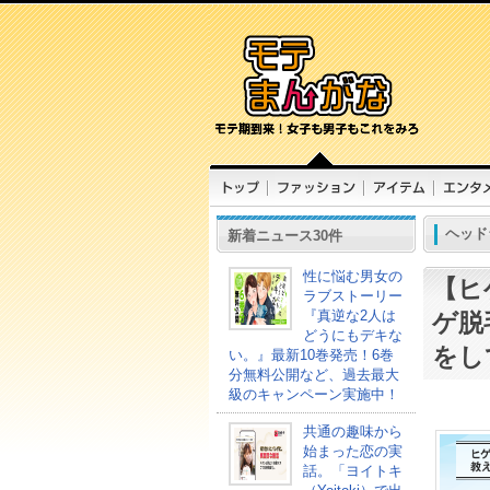
ヘッド
新着ニュース30件
性に悩む男女の
【ヒ
ラブストーリー
『真逆な2人は
ゲ脱
どうにもデキな
をし
い。』最新10巻発売！6巻
分無料公開など、過去最大
級のキャンペーン実施中！
共通の趣味から
始まった恋の実
話。「ヨイトキ