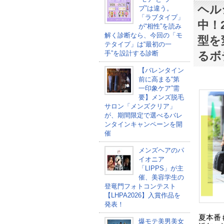
ヘル
ブ”は違う。
「ラブタイプ」
中！
が“相性”を読み
解く診断なら、今回の「モ
型を
テタイプ」は“最初の一
るボ
手”を設計する診断
【バレンタイン
前に高まる“第
一印象ケア”需
要】メンズ脱毛
サロン「メンズクリア」
が、期間限定で選べるバレ
ンタインキャンペーンを開
催
メンズヘアのパ
イオニア
「LIPPS」が主
催、美容学生の
登竜門フォトコンテスト
【LHPA2026】入賞作品を
発表！
夏本番
爆モテ美男美女