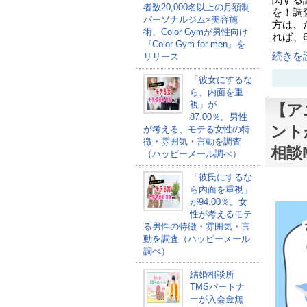
関する
者数20,000名以上の月額制
を！調
パーソナルジム×美容施
方は、
術、Color Gymが男性向け
れば、6
『Color Gym for men』を
続きを読
リリース
「彼女にするな
ら、内面を重
視」が
【ア
87.00％。男性
ント
が考える、モテる女性の特
徴・雰囲気・言動を調査
相談
（ハッピーメール調べ）
「彼氏にするな
ら内面を重視」
が94.00％。女
性が考えるモテ
る男性の特徴・雰囲気・言
動を調査（ハッピーメール
調べ）
結婚相談所
TMSパートナ
ーが入会金無