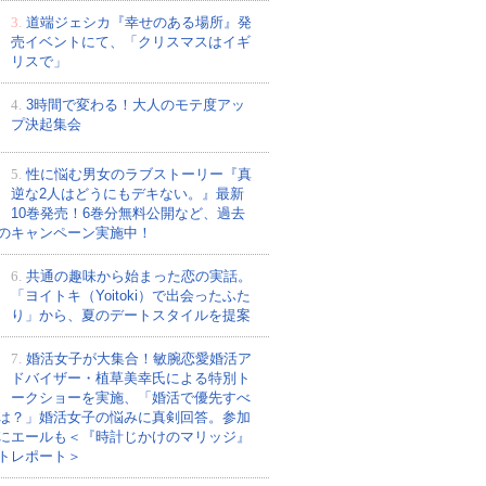
3.
道端ジェシカ『幸せのある場所』発
売イベントにて、「クリスマスはイギ
リスで」
4.
3時間で変わる！大人のモテ度アッ
プ決起集会
5.
性に悩む男女のラブストーリー『真
逆な2人はどうにもデキない。』最新
10巻発売！6巻分無料公開など、過去
のキャンペーン実施中！
6.
共通の趣味から始まった恋の実話。
「ヨイトキ（Yoitoki）で出会ったふた
り」から、夏のデートスタイルを提案
7.
婚活女子が大集合！敏腕恋愛婚活ア
ドバイザー・植草美幸氏による特別ト
ークショーを実施、「婚活で優先すべ
は？」婚活女子の悩みに真剣回答。参加
にエールも＜『時計じかけのマリッジ』
トレポート＞