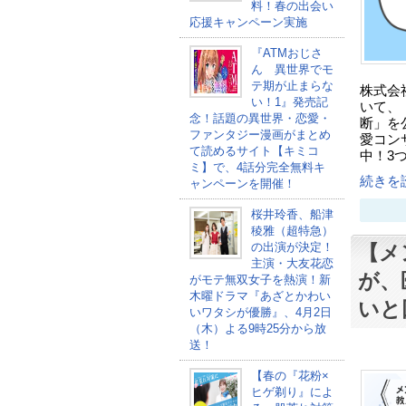
料！春の出会い
応援キャンペーン実施
『ATMおじさ
ん 異世界でモ
テ期が止まらな
株式会
い！1』発売記
いて、
念！話題の異世界・恋愛・
断」を
ファンタジー漫画がまとめ
愛コン
て読めるサイト【キミコ
中！3
ミ】で、4話分完全無料キ
続きを読
ャンペーンを開催！
桜井玲香、船津
稜雅（超特急）
の出演が決定！
【メ
主演・大友花恋
が、
がモテ無双女子を熱演！新
木曜ドラマ『あざとかわい
いと
いワタシが優勝』、4月2日
（木）よる9時25分から放
送！
【春の『花粉×
ヒゲ剃り』によ