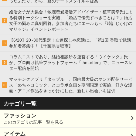
ったふたり」から、夏のデートスタイルを提案
婚活女子が大集合！敏腕恋愛婚活アドバイザー・植草美幸氏によ
る特別トークショーを実施、「婚活で優先すべきことは？」婚活
7
女子の悩みに真剣回答。参加者たちにエールも＜『時計じかけの
マリッジ』イベントレポート＞
【6/20】20~30代限定！友達探しや恋活に。「第1回 香取で縁活」
8
参加者募集中！【千葉県香取市】
コラムニストであり、結婚相談所を運営する「ウイケンタ」氏
が、プロ向け執筆プラットフォーム「theLetter」で、ニュースレ
9
ター配信を開始
マッチングアプリ「タップル」、国内最大級のマンガ配信サービ
ス「めちゃコミック」とコラボ企画を期間限定で実施、好きな漫
10
画・アニメ作品をきっかけにした、新しい出会いを提供
カテゴリ一覧
ファッション
このカテゴリの記事一覧を見る
アイテム