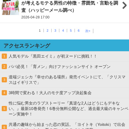
が考えるモテる男性の特徴・雰囲気・言動を調
査（ハッピーメール調べ）
2026-04-28 17:00
1
2
3
4
5
6
次>
アクセスランキング
人気モデル『黒田エイミ』が初ヌードに挑戦！！
1
パパ必見！「育メン」向けファッションサイト オープン
2
道端ジェシカ『幸せのある場所』発売イベントにて、「クリスマ
3
スはイギリスで」
3時間で変わる！大人のモテ度アップ決起集会
4
性に悩む男女のラブストーリー『真逆な2人はどうにもデキな
い。』最新10巻発売！6巻分無料公開など、過去最大級のキャンペ
5
ーン実施中！
共通の趣味から始まった恋の実話。「ヨイトキ（Yoitoki）で出会
6