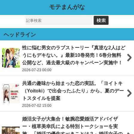
モテまんがな
ヘッドライン
性に悩む男女のラブストーリー『真逆な2人はど
うにもデキない。』最新10巻発売！6巻分無料
公開など、過去最大級のキャンペーン実施中！
2026-07-23 00:00
共通の趣味から始まった恋の実話。「ヨイトキ
（Yoitoki）で出会ったふたり」から、夏のデー
トスタイルを提案
2026-07-02 15:00
婚活女子が大集合！敏腕恋愛婚活アドバイザ
ー・植草美幸氏による特別トークショーを実
施、「婚活で優先すべきことは？」婚活女子の