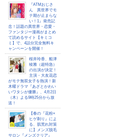
『ATMおじさ
ん 異世界でモ
テ期が止まらな
い！1』発売記
念！話題の異世界・恋愛・
ファンタジー漫画がまとめ
て読めるサイト【キミコ
ミ】で、4話分完全無料キ
ャンペーンを開催！
桜井玲香、船津
稜雅（超特急）
の出演が決定！
主演・大友花恋
がモテ無双女子を熱演！新
木曜ドラマ『あざとかわい
いワタシが優勝』、4月2日
（木）よる9時25分から放
送！
【春の『花粉×
ヒゲ剃り』によ
る、肌荒れ対策
に】メンズ脱毛
サロン『メンズクリア』