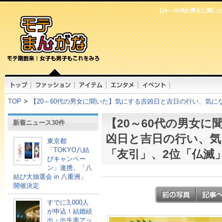
【20～60代の男女に聞
TOP
>
【20～60代の男女に聞いた】気にする吉凶日と吉日の行い、気に
【20～60代の男女に
新着ニュース30件
凶日と吉日の行い、気
東京都
「TOKYO八結
「友引」、2位「仏滅
びキャンペー
ン」連携、「八
結び大抽選会 in 八重洲」
開催決定
すでに3,000人
が申込！結婚続
出・出生率アッ