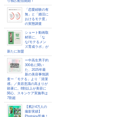
り独占配信開始！
「恋愛経験の有
無」と「婚活に
おけるモテ度」
の実態調査
ショート動画取
材班に、「な
な/モテるメン
ズ育成ラボ」が
新たに加盟
ー中高生男子約
300名に聞い
た、2025年最
新の美容事情調
査ー「モテる」より「清潔
感」／美容意識の高まりが
顕著に。8割以上が美容に
関心、スキンケア実施率は
7割超
【累計4万人の
撮影実績】
Photojoy監修！