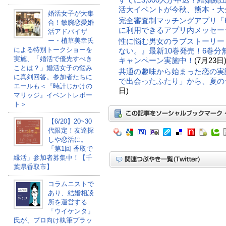
活大イベントが今秋、熊本・大
婚活女子が大集
完全審査制マッチングアプリ「Hil
合！敏腕恋愛婚
に利用できるアプリ内メッセー
活アドバイザ
性に悩む男女のラブストーリー
ー・植草美幸氏
による特別トークショーを
ない。』最新10巻発売！6巻
実施、「婚活で優先すべき
キャンペーン実施中！
(7月23日
ことは？」婚活女子の悩み
共通の趣味から始まった恋の実話。
に真剣回答。参加者たちに
で出会ったふたり」から、夏の
エールも＜『時計じかけの
日)
マリッジ』イベントレポー
ト＞
【6/20】20~30
代限定！友達探
しや恋活に。
「第1回 香取で
縁活」参加者募集中！【千
葉県香取市】
コラムニストで
あり、結婚相談
所を運営する
「ウイケンタ」
氏が、プロ向け執筆プラッ