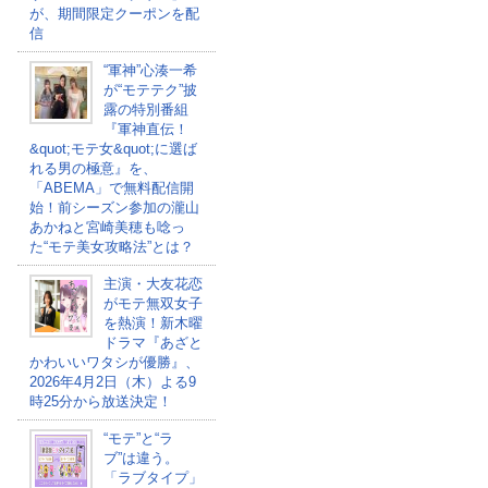
が、期間限定クーポンを配
信
“軍神”心湊一希
が“モテテク”披
露の特別番組
『軍神直伝！
&quot;モテ女&quot;に選ば
れる男の極意』を、
「ABEMA」で無料配信開
始！前シーズン参加の瀧山
あかねと宮崎美穂も唸っ
た“モテ美女攻略法”とは？
主演・大友花恋
がモテ無双女子
を熱演！新木曜
ドラマ『あざと
かわいいワタシが優勝』、
2026年4月2日（木）よる9
時25分から放送決定！
“モテ”と“ラ
ブ”は違う。
「ラブタイプ」