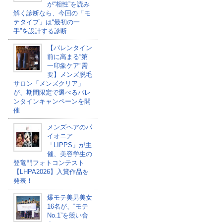
が“相性”を読み
解く診断なら、今回の「モ
テタイプ」は“最初の一
手”を設計する診断
【バレンタイン
前に高まる“第
一印象ケア”需
要】メンズ脱毛
サロン「メンズクリア」
が、期間限定で選べるバレ
ンタインキャンペーンを開
催
メンズヘアのパ
イオニア
「LIPPS」が主
催、美容学生の
登竜門フォトコンテスト
【LHPA2026】入賞作品を
発表！
爆モテ美男美女
16名が、‟モテ
No.1”を競い合