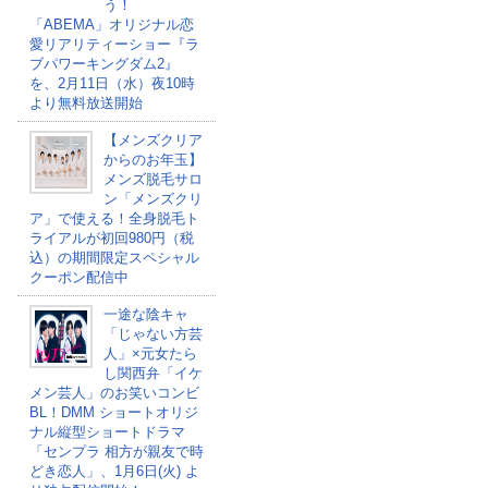
う！
「ABEMA」オリジナル恋
愛リアリティーショー『ラ
ブパワーキングダム2』
を、2月11日（水）夜10時
より無料放送開始
【メンズクリア
からのお年玉】
メンズ脱毛サロ
ン「メンズクリ
ア」で使える！全身脱毛ト
ライアルが初回980円（税
込）の期間限定スペシャル
クーポン配信中
一途な陰キャ
「じゃない方芸
人」×元女たら
し関西弁「イケ
メン芸人」のお笑いコンビ
BL！DMM ショートオリジ
ナル縦型ショートドラマ
「センプラ 相方が親友で時
どき恋人」、1月6日(火) よ