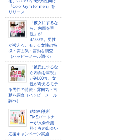
術、Color Gymが男性向け
『Color Gym for men』を
リリース
「彼女にするな
ら、内面を重
視」が
87.00％。男性
が考える、モテる女性の特
徴・雰囲気・言動を調査
（ハッピーメール調べ）
「彼氏にするな
ら内面を重視」
が94.00％。女
性が考えるモテ
る男性の特徴・雰囲気・言
動を調査（ハッピーメール
調べ）
結婚相談所
TMSパートナ
ーが入会金無
料！春の出会い
応援キャンペーン実施