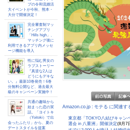
プの令和流婚活
大イベントが今秋、熊本・
大分で開催決定！
完全審査制マッ
チングアプリ
「Hills high」、
マッチング後に
利用できるアプリ内メッセ
ージ機能を導入
性に悩む男女の
ラブストーリー
『真逆な2人は
どうにもデキな
い。』最新10巻発売！6巻
分無料公開など、過去最大
級のキャンペーン実施中！
共通の趣味から
Amazon.co.jp : モテる に関連
始まった恋の実
話。「ヨイトキ
（Yoitoki）で出
東京都「TOKYO八結びキャン
会ったふたり」から、夏の
選会 in 八重洲」開催決定
(8月7
デートスタイルを提案
すでに3,000人が申込！結婚