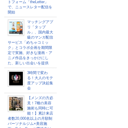
トフォーム「theLetter」
で、ニュースレター配信を
開始
マッチングアプ
リ「タップ
ル」、国内最大
級のマンガ配信
サービス「めちゃコミッ
ク」とコラボ企画を期間限
定で実施、好きな漫画・ア
ニメ作品をきっかけにし
た、新しい出会いを提供
3時間で変わ
る！大人のモテ
度アップ決起集
会
【メンズの方必
見！7種の美容
施術も同時に可
能！】累計来店
者数20,000名以上の月額制
パーソナルジム×美容施