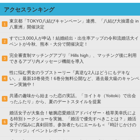
アクセスランキング
東京都「TOKYO八結びキャンペーン」連携、「八結び大抽選会 in
1
八重洲」開催決定
すでに3,000人が申込！結婚続出・出生率アップの令和流婚活大イ
2
ベントが今秋、熊本・大分で開催決定！
完全審査制マッチングアプリ「Hills high」、マッチング後に利用
3
できるアプリ内メッセージ機能を導入
性に悩む男女のラブストーリー『真逆な2人はどうにもデキな
い。』最新10巻発売！6巻分無料公開など、過去最大級のキャンペ
4
ーン実施中！
共通の趣味から始まった恋の実話。「ヨイトキ（Yoitoki）で出会
5
ったふたり」から、夏のデートスタイルを提案
婚活女子が大集合！敏腕恋愛婚活アドバイザー・植草美幸氏によ
る特別トークショーを実施、「婚活で優先すべきことは？」婚活
6
女子の悩みに真剣回答。参加者たちにエールも＜『時計じかけの
マリッジ』イベントレポート＞