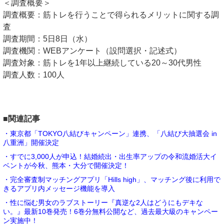
＜調査概要＞
調査概要：筋トレを行うことで得られるメリットに関する調
査
調査期間：5日8日（水）
調査機関：WEBアンケート（設問選択・記述式）
調査対象：筋トレを1年以上継続している20～30代男性
調査人数：100人
■関連記事
・東京都「TOKYO八結びキャンペーン」連携、「八結び大抽選会 in
八重洲」開催決定
・すでに3,000人が申込！結婚続出・出生率アップの令和流婚活大イ
ベントが今秋、熊本・大分で開催決定！
・完全審査制マッチングアプリ「Hills high」、マッチング後に利用で
きるアプリ内メッセージ機能を導入
・性に悩む男女のラブストーリー『真逆な2人はどうにもデキな
い。』最新10巻発売！6巻分無料公開など、過去最大級のキャンペー
ン実施中！