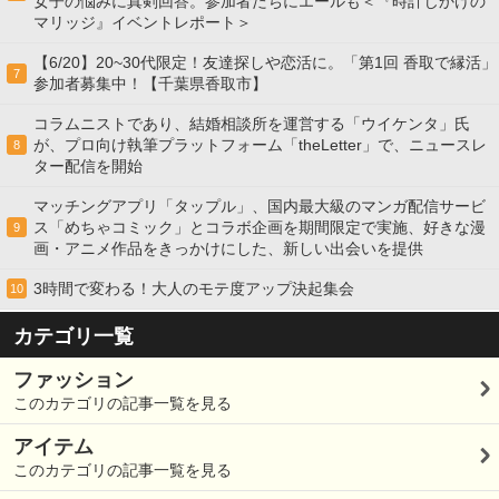
女子の悩みに真剣回答。参加者たちにエールも＜『時計じかけの
マリッジ』イベントレポート＞
【6/20】20~30代限定！友達探しや恋活に。「第1回 香取で縁活」
7
参加者募集中！【千葉県香取市】
コラムニストであり、結婚相談所を運営する「ウイケンタ」氏
が、プロ向け執筆プラットフォーム「theLetter」で、ニュースレ
8
ター配信を開始
マッチングアプリ「タップル」、国内最大級のマンガ配信サービ
ス「めちゃコミック」とコラボ企画を期間限定で実施、好きな漫
9
画・アニメ作品をきっかけにした、新しい出会いを提供
3時間で変わる！大人のモテ度アップ決起集会
10
カテゴリ一覧
ファッション
このカテゴリの記事一覧を見る
アイテム
このカテゴリの記事一覧を見る