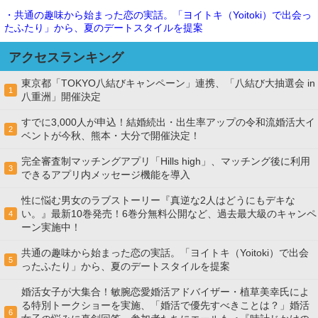
・共通の趣味から始まった恋の実話。「ヨイトキ（Yoitoki）で出会っ
たふたり」から、夏のデートスタイルを提案
アクセスランキング
東京都「TOKYO八結びキャンペーン」連携、「八結び大抽選会 in
1
八重洲」開催決定
すでに3,000人が申込！結婚続出・出生率アップの令和流婚活大イ
2
ベントが今秋、熊本・大分で開催決定！
完全審査制マッチングアプリ「Hills high」、マッチング後に利用
3
できるアプリ内メッセージ機能を導入
性に悩む男女のラブストーリー『真逆な2人はどうにもデキな
い。』最新10巻発売！6巻分無料公開など、過去最大級のキャンペ
4
ーン実施中！
共通の趣味から始まった恋の実話。「ヨイトキ（Yoitoki）で出会
5
ったふたり」から、夏のデートスタイルを提案
婚活女子が大集合！敏腕恋愛婚活アドバイザー・植草美幸氏によ
る特別トークショーを実施、「婚活で優先すべきことは？」婚活
6