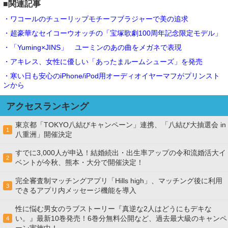
■関連記事
・ワコールのチューリップモチーフブラジャーで美の追求
・超豪華なセイコーウオッチの「宝塚歌劇100周年記念限定モデル」
・「Yuming×JINS」 ユーミンのあの曲をメガネで表現
・アキレス、女性に優しい「あったまルームシューズ」を発売
・寒い日も安心のiPhone/iPod用オーディオイヤーマフがプリンスト
ンから
アクセスランキング
東京都「TOKYO八結びキャンペーン」連携、「八結び大抽選会 in
1
八重洲」開催決定
すでに3,000人が申込！結婚続出・出生率アップの令和流婚活大イ
2
ベントが今秋、熊本・大分で開催決定！
完全審査制マッチングアプリ「Hills high」、マッチング後に利用
3
できるアプリ内メッセージ機能を導入
性に悩む男女のラブストーリー『真逆な2人はどうにもデキな
い。』最新10巻発売！6巻分無料公開など、過去最大級のキャンペ
4
ーン実施中！