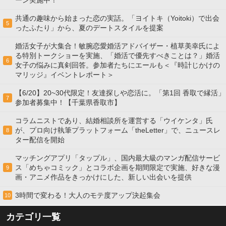
共通の趣味から始まった恋の実話。「ヨイトキ（Yoitoki）で出会
5
ったふたり」から、夏のデートスタイルを提案
婚活女子が大集合！敏腕恋愛婚活アドバイザー・植草美幸氏によ
る特別トークショーを実施、「婚活で優先すべきことは？」婚活
6
女子の悩みに真剣回答。参加者たちにエールも＜『時計じかけの
マリッジ』イベントレポート＞
【6/20】20~30代限定！友達探しや恋活に。「第1回 香取で縁活」
7
参加者募集中！【千葉県香取市】
コラムニストであり、結婚相談所を運営する「ウイケンタ」氏
が、プロ向け執筆プラットフォーム「theLetter」で、ニュースレ
8
ター配信を開始
マッチングアプリ「タップル」、国内最大級のマンガ配信サービ
ス「めちゃコミック」とコラボ企画を期間限定で実施、好きな漫
9
画・アニメ作品をきっかけにした、新しい出会いを提供
3時間で変わる！大人のモテ度アップ決起集会
10
カテゴリ一覧