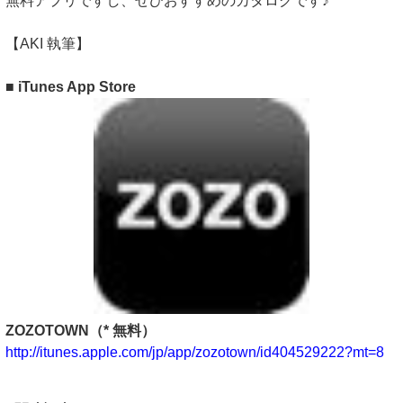
無料アプリですし、ぜひおすすめのカタログです♪
【AKI 執筆】
■ iTunes App Store
ZOZOTOWN（* 無料）
http://itunes.apple.com/jp/app/zozotown/id404529222?mt=8