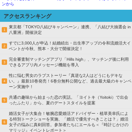
ンから
アクセスランキング
東京都「TOKYO八結びキャンペーン」連携、「八結び大抽選会 in
1
八重洲」開催決定
すでに3,000人が申込！結婚続出・出生率アップの令和流婚活大イ
2
ベントが今秋、熊本・大分で開催決定！
完全審査制マッチングアプリ「Hills high」、マッチング後に利用
3
できるアプリ内メッセージ機能を導入
性に悩む男女のラブストーリー『真逆な2人はどうにもデキな
い。』最新10巻発売！6巻分無料公開など、過去最大級のキャンペ
4
ーン実施中！
共通の趣味から始まった恋の実話。「ヨイトキ（Yoitoki）で出会
5
ったふたり」から、夏のデートスタイルを提案
婚活女子が大集合！敏腕恋愛婚活アドバイザー・植草美幸氏によ
る特別トークショーを実施、「婚活で優先すべきことは？」婚活
6
女子の悩みに真剣回答。参加者たちにエールも＜『時計じかけの
マリッジ』イベントレポート＞