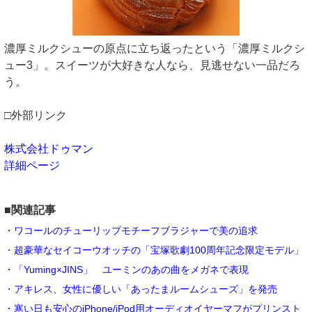
濃厚ミルクシューの原点に立ち返ったという「濃厚ミルクシ
ュー3」。スイーツが大好きな人なら、見逃せない一品だろ
う。
□外部リンク
株式会社ドゥマン
詳細ページ
■関連記事
・ワコールのチューリップモチーフブラジャーで美の追求
・超豪華なセイコーウオッチの「宝塚歌劇100周年記念限定モデル」
・「Yuming×JINS」 ユーミンのあの曲をメガネで表現
・アキレス、女性に優しい「あったまルームシューズ」を発売
・寒い日も安心のiPhone/iPod用オーディオイヤーマフがプリンスト