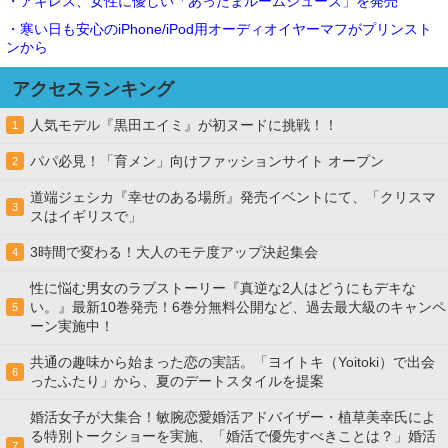
・アキレス、女性に優しい「あったまルームシューズ」を発売
・寒い日も安心のiPhone/iPod用オーディオイヤーマフがプリンスト
ンから
アクセスランキング
人気モデル『黒田エイミ』が初ヌードに挑戦！！
1
パパ必見！「育メン」向けファッションサイト オープン
2
道端ジェシカ『幸せのある場所』発売イベントにて、「クリスマ
3
スはイギリスで」
3時間で変わる！大人のモテ度アップ決起集会
4
性に悩む男女のラブストーリー『真逆な2人はどうにもデキな
い。』最新10巻発売！6巻分無料公開など、過去最大級のキャンペ
5
ーン実施中！
共通の趣味から始まった恋の実話。「ヨイトキ（Yoitoki）で出会
6
ったふたり」から、夏のデートスタイルを提案
婚活女子が大集合！敏腕恋愛婚活アドバイザー・植草美幸氏によ
る特別トークショーを実施、「婚活で優先すべきことは？」婚活
7