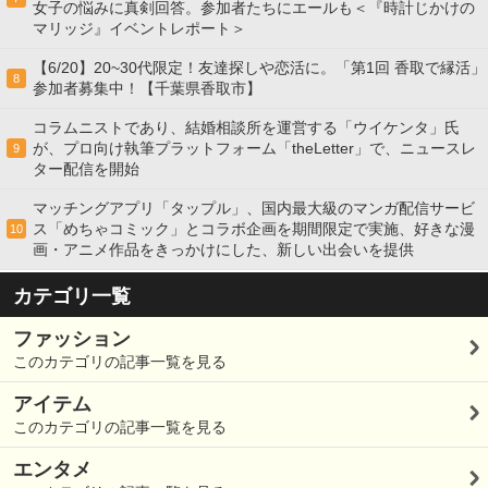
女子の悩みに真剣回答。参加者たちにエールも＜『時計じかけの
マリッジ』イベントレポート＞
【6/20】20~30代限定！友達探しや恋活に。「第1回 香取で縁活」
8
参加者募集中！【千葉県香取市】
コラムニストであり、結婚相談所を運営する「ウイケンタ」氏
が、プロ向け執筆プラットフォーム「theLetter」で、ニュースレ
9
ター配信を開始
マッチングアプリ「タップル」、国内最大級のマンガ配信サービ
ス「めちゃコミック」とコラボ企画を期間限定で実施、好きな漫
10
画・アニメ作品をきっかけにした、新しい出会いを提供
カテゴリ一覧
ファッション
このカテゴリの記事一覧を見る
アイテム
このカテゴリの記事一覧を見る
エンタメ