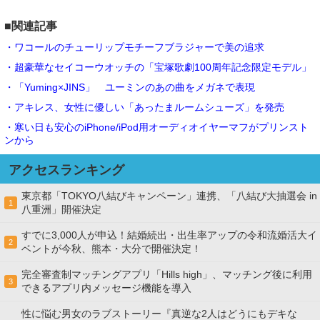
■関連記事
・ワコールのチューリップモチーフブラジャーで美の追求
・超豪華なセイコーウオッチの「宝塚歌劇100周年記念限定モデル」
・「Yuming×JINS」 ユーミンのあの曲をメガネで表現
・アキレス、女性に優しい「あったまルームシューズ」を発売
・寒い日も安心のiPhone/iPod用オーディオイヤーマフがプリンスト
ンから
アクセスランキング
東京都「TOKYO八結びキャンペーン」連携、「八結び大抽選会 in
1
八重洲」開催決定
すでに3,000人が申込！結婚続出・出生率アップの令和流婚活大イ
2
ベントが今秋、熊本・大分で開催決定！
完全審査制マッチングアプリ「Hills high」、マッチング後に利用
3
できるアプリ内メッセージ機能を導入
性に悩む男女のラブストーリー『真逆な2人はどうにもデキな