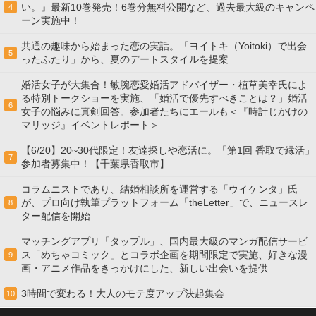
い。』最新10巻発売！6巻分無料公開など、過去最大級のキャンペ
4
ーン実施中！
共通の趣味から始まった恋の実話。「ヨイトキ（Yoitoki）で出会
5
ったふたり」から、夏のデートスタイルを提案
婚活女子が大集合！敏腕恋愛婚活アドバイザー・植草美幸氏によ
る特別トークショーを実施、「婚活で優先すべきことは？」婚活
6
女子の悩みに真剣回答。参加者たちにエールも＜『時計じかけの
マリッジ』イベントレポート＞
【6/20】20~30代限定！友達探しや恋活に。「第1回 香取で縁活」
7
参加者募集中！【千葉県香取市】
コラムニストであり、結婚相談所を運営する「ウイケンタ」氏
が、プロ向け執筆プラットフォーム「theLetter」で、ニュースレ
8
ター配信を開始
マッチングアプリ「タップル」、国内最大級のマンガ配信サービ
ス「めちゃコミック」とコラボ企画を期間限定で実施、好きな漫
9
画・アニメ作品をきっかけにした、新しい出会いを提供
3時間で変わる！大人のモテ度アップ決起集会
10